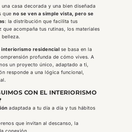
e una casa decorada y una bien diseñada
es que
no se ven a simple vista, pero se
as
: la distribución que facilita tus
z que acompaña tus rutinas, los materiales
 belleza.
n
interiorismo residencial
se basa en la
comprensión profunda de cómo vives. A
amos un proyecto único, adaptado a ti,
ón responde a una lógica funcional,
al.
UIMOS CON EL INTERIORISMO
?
ción
adaptada a tu día a día y tus hábitos
erenos que invitan al descanso, la
 la conexión.