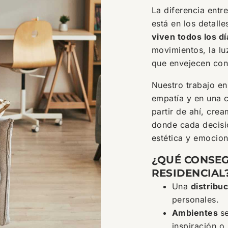
La diferencia entr
está en los detall
viven todos los dí
movimientos, la lu
que envejecen con
Nuestro trabajo e
empatía y en una 
partir de ahí, cre
donde cada decisi
estética y emocion
¿QUÉ CONSEG
RESIDENCIAL
Una
distribu
personales.
Ambientes
s
inspiración o